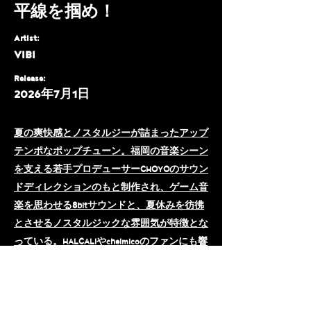
平線を掴め！
Artist:
VIBI
Release:
2026年7月1日
夏の爽快感とノスタルジーが詰まったアップ
テンポなポップチューン。福岡の音楽シーン
を支える若手プロデューサーCHOYOのサウン
ドディレクションのもと制作され、ゲーム音
楽を思わせる8bitサウンドと、夏休みを彷彿
とさせるノスタルジックな雰囲気が特徴とな
っている。HALCALIやchelmicoのファンにも響
くポップな感性を持ちつつ、VIBIならではの
温かみのある歌声と前向きなメッセージが見
事に融合した一曲。遅刻しそうな朝や、少し