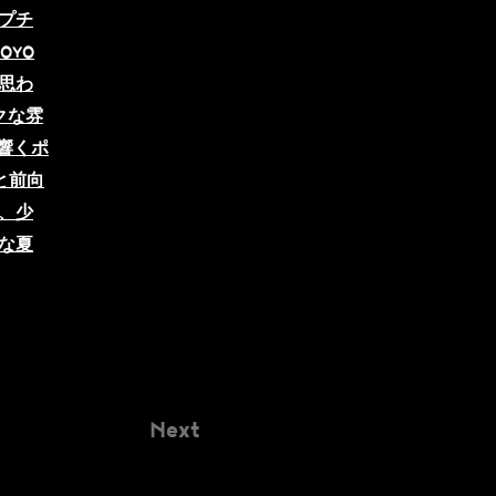
プチ
OYO
思わ
クな雰
も響くポ
と前向
、少
な夏
Next