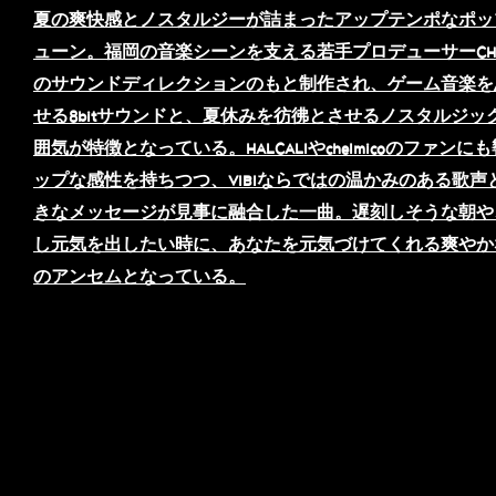
夏の爽快感とノスタルジーが詰まったアップテンポなポッ
ューン。福岡の音楽シーンを支える若手プロデューサーCH
のサウンドディレクションのもと制作され、ゲーム音楽を
せる8bitサウンドと、夏休みを彷彿とさせるノスタルジッ
囲気が特徴となっている。HALCALIやchelmicoのファンに
ップな感性を持ちつつ、VIBIならではの温かみのある歌声
きなメッセージが見事に融合した一曲。遅刻しそうな朝や
し元気を出したい時に、あなたを元気づけてくれる爽やか
のアンセムとなっている。