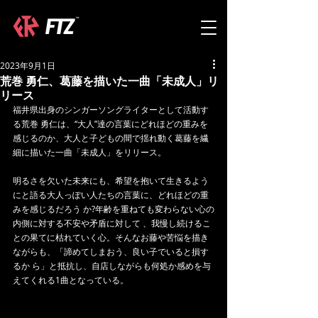
2023年9月1日
荒巻 勇仁、葛藤を描いた一曲「未成人」リ
リース
福井県出身のシンガーソングライターとして活動す
る荒巻 勇仁は、“大人”達の言葉にどれほどの重みを
感じるのか、大人と子どもの間で揺れ動く葛藤を繊
細に描いた一曲「未成人」をリリース。
明るさを欠いた未来にも、希望を抱いて生きるよう
にと語る大人っぽい人たちの言葉に、どれほどの重
みを感じるだろう か?年齢を重ねても変わらない心の
内側に対する不安や矛盾に対して 、我慢し続けるこ
との果てに枯れていく心。そんなお藤や苦悩を描き
ながらも、「諦めてしまおう、良い子でいると損す
るか ら」と抵抗し、自店しながらも何処か感めを与
えてくれる1曲となっている。