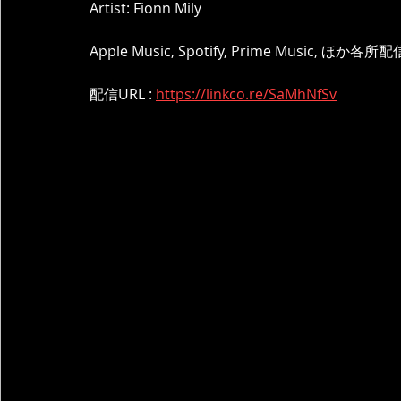
Artist: Fionn Mily
Apple Music, Spotify, Prime Music,
配信URL : 
https://linkco.re/SaMhNfSv