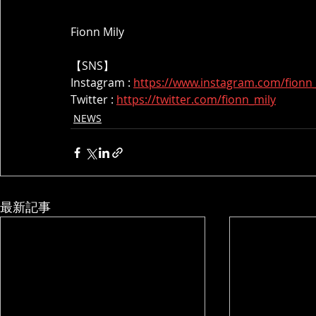
Fionn Mily
【SNS】
Instagram : 
https://www.instagram.com/fionn_
Twitter : 
https://twitter.com/fionn_mily
NEWS
最新記事