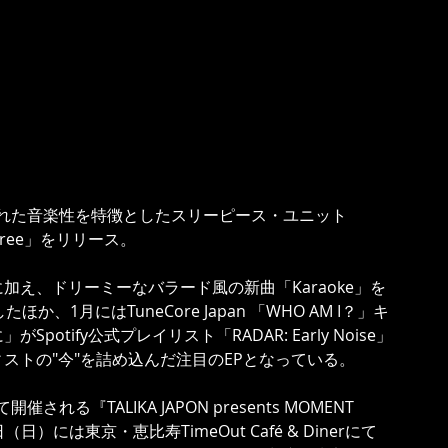
響された音楽性を特徴としたスリーピース・ユニット
 Three」をリリース。
え、ドリーミーなバラード風の新曲「Karaoke」を
1月にはTuneCore Japan 「WHO AM I？」キ
tify公式プレイリスト「RADAR: Early Noise」
ストの"今"を詰め込んだ注目のEPとなっている。
る『TALIKA JAPON presents MOMENT 
日（日）には東京・恵比寿TimeOut Café & Dinerにて