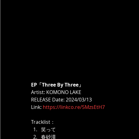
EP「Three By Three」
Artist: KOMONO LAKE
RELEASE Date: 2024/03/13
Link: 
https://linkco.re/5MzsEtH7
Tracklist：
笑って
春砂漠