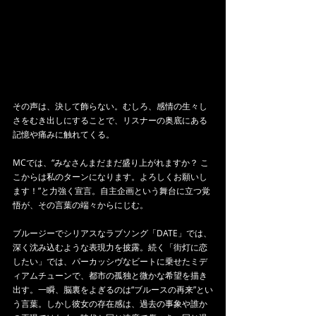
その声は、決して飾らない。むしろ、感情の生々し
さをむき出しにすることで、リスナーの奥底にある
記憶や痛みに触れてくる。
MCでは、“みなさんまだまだ盛り上がれますか？ こ
こからは私のターンになります。よろしくお願いし
ます！”と力強く宣言。自主企画という舞台に立つ覚
悟が、その言葉の端々からにじむ。
ブルージーでシリアスなラブソング「DATE」では、
深く沈み込むような表現力を披露。続く「街灯に恋
したい」では、パーカッシヴなビートに乗せたミデ
ィアムチューンで、都市の孤独と微かな希望を描き
出す。一瞬、脳裏をよぎるのは“ブルースの再来”とい
う言葉。しかし彼女の存在感は、過去の事象や誰か