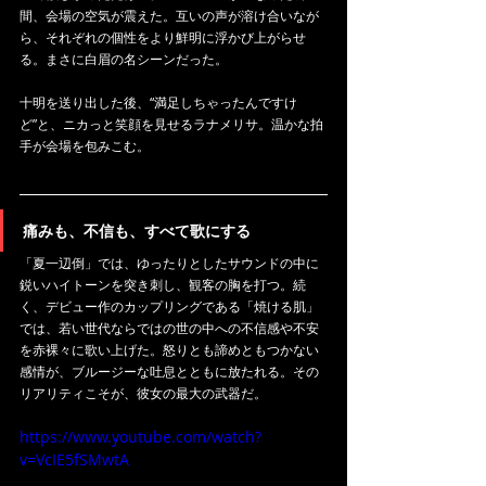
間、会場の空気が震えた。互いの声が溶け合いなが
ら、それぞれの個性をより鮮明に浮かび上がらせ
る。まさに白眉の名シーンだった。
十明を送り出した後、“満足しちゃったんですけ
ど”と、ニカっと笑顔を見せるラナメリサ。温かな拍
手が会場を包みこむ。
痛みも、不信も、すべて歌にする
「夏一辺倒」では、ゆったりとしたサウンドの中に
鋭いハイトーンを突き刺し、観客の胸を打つ。続
く、デビュー作のカップリングである「焼ける肌」
では、若い世代ならではの世の中への不信感や不安
を赤裸々に歌い上げた。怒りとも諦めともつかない
感情が、ブルージーな吐息とともに放たれる。その
リアリティこそが、彼女の最大の武器だ。
https://www.youtube.com/watch?
v=VcIE5fSMwtA