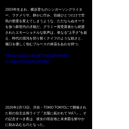
2003年生まれ、横浜育ちのシンガーソングライタ
ー、ラナメリサ。静かに佇み、目線ひとつだけで空
気の密度を変えてしまうような、ただならぬオーラ
を放つ新世代の才能だ。グラミー賞受賞者から絶賛
されたエモーショナルな歌声は、単なる“上手さ”を超
え、時代の混沌を切り裂くナイフのような鋭さと、
傷口を優しく包むブルースの体温をあわせ持つ。
https://youtu.be/BT2NQqRyWd8?
si=24uY05hKDEyeF3fM
2026年2月13日、渋谷・TOKIO TOKYOにて開催され
た初の自主企画ライブ『太陽に妬かれて Vol.1』。そ
の記念すべき夜は、彼女の現在地と未来図を鮮やか
に刻み込むものとなった。