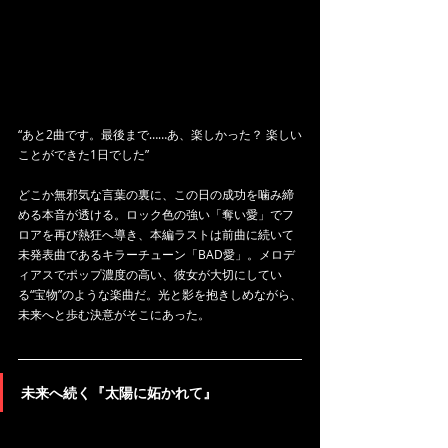
“あと2曲です。最後まで……あ、楽しかった？ 楽しい
ことができた1日でした”
どこか無邪気な言葉の裏に、この日の成功を噛み締
める本音が透ける。ロック色の強い「奪い愛」でフ
ロアを再び熱狂へ導き、本編ラストは前曲に続いて
未発表曲であるキラーチューン「BAD愛」。メロデ
ィアスでポップ濃度の高い、彼女が大切にしてい
る“宝物”のような楽曲だ。光と影を抱きしめながら、
未来へと歩む決意がそこにあった。
未来へ続く『太陽に妬かれて』