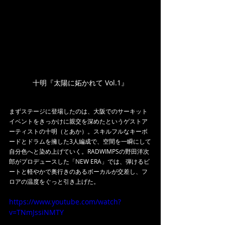
十明『太陽に妬かれて Vol.1』
まずステージに登場したのは、大阪でのサーキット
イベントをきっかけに親交を深めたというゲストア
ーティストの十明（とあか）。スキルフルなキーボ
ードとドラムを擁した3人編成で、空間を一瞬にして
自分色へと染め上げていく。RADWIMPSの野田洋次
郎がプロデュースした「NEW ERA」では、弾けるビ
ートと軽やかで奥行きのあるボーカルが交差し、フ
ロアの温度をぐっと引き上げた。
https://www.youtube.com/watch?
v=TNmJssiNMTY