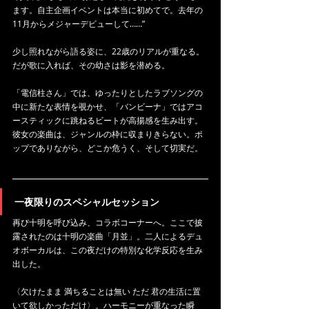
ます。自主企画イベントは本当に初めてで。去年の
11月からメジャーデビューして……”
少し照れながら語る姿に、22歳のリアルが重なる。
だが歌に入れば、その幼さは影を潜める。
「電信柱さん」では、ゆったりとしたラブソングの
中に新たな表情を覗かせ、「バンビーナ」ではアコ
ースティックに跳ねるビートが高揚感を生み出す。
彼女の楽曲は、ジャンルの枠に収まりきらない。ポ
ップでありながら、どこか危うく、そして切実だ。
一夜限りのスペシャルセッション
再び十明を呼び込み、コラボコーナーへ。ここで披
露されたのは十明の楽曲「月並」。二人によるデュ
オボーカルは、この夜だけの特別な化学反応を生み
出した。
〈欠けたまま 満ちることは無い ただ 君の生活に置
いて欲しかっただけ〉。ハーモニーが重なった瞬