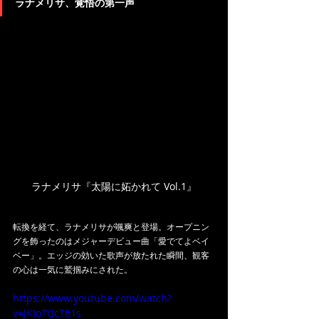
ラナメリサ、覚悟の第一声
ラナメリサ『太陽に妬かれて Vol.1』
転換を経て、ラナメリサが颯爽と登場。オープニン
グを飾ったのはメジャーデビュー曲「愛でてよベイ
ベー」。エッジの効いた歌声が放たれた瞬間、観客
の心は一気に鷲掴みにされた。
https://www.youtube.com/watch?
v=JKIo7GcT61s