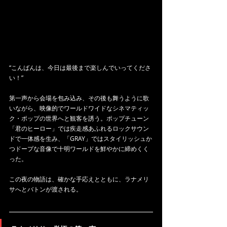
“こんばんは、今日は最後まで楽しんでいってくださ
い！”
第一声から会場を包み込み、その後も舞うように歌
いながら、映像的でワールドワイドなシネマティッ
ク・ポップの世界へと観客を誘う。ポップチューン
「君のヒーロー」では疾走感あふれるロックサウン
ドで一体感を生み、「GRAY」ではスタイリッシュか
つドープな音像で十明ワールドを鮮やかに締めくく
った。
この夜の物語は、確かな手応えとともに、ラナメリ
サへとバトンが渡される。