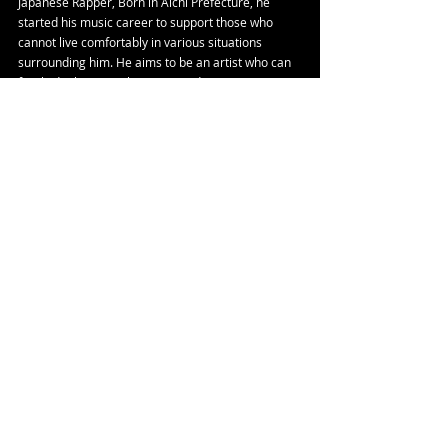
Japanese Rapper, Born in Aichi Prefecture, he 
started his music career to support those who 
cannot live comfortably in various situations 
surrounding him. He aims to be an artist who can 
freely do the music he wants to do.
Instagram: 
https://www.instagram.com/wsskerrr
X (Twitter): 
https://twitter.com/wesskerl
タグ：
Single
WeSSker
can we kill the night owl inside of us so we can settle down and rest in peace
NEWS
関連記事
すべて表示