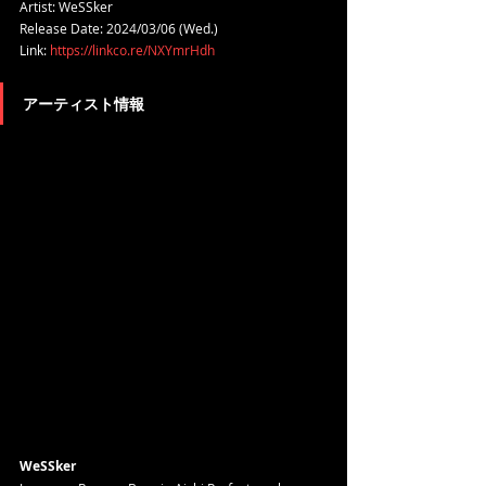
Artist: WeSSker
Release Date: 2024/03/06 (Wed.)
Link: 
https://linkco.re/NXYmrHdh
アーティスト情報
WeSSker