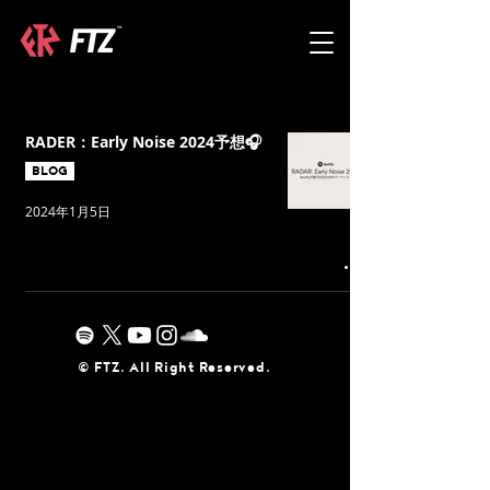
RADER：Early Noise 2024予想🎧
BLOG
2024年1月5日
©︎ FTZ. All Right Reserved.