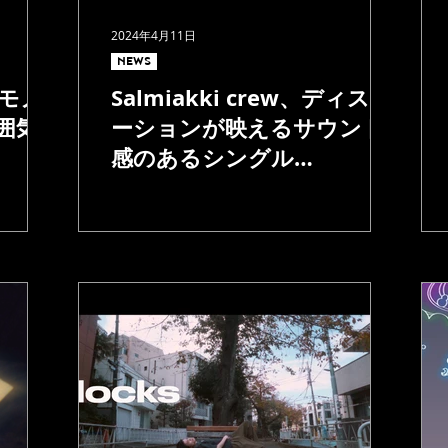
2024年4月11日
NEWS
モノ
Salmiakki crew、ディスト
囲気
ーションが映えるサウンド
！
感のあるシングル
「opamp.」リリース