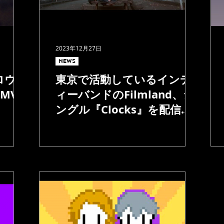
2023年12月27日
NEWS
ロウな
東京で活動しているインデ
のMVを
ィーバンドのFilmland、シ
ングル『Clocks』を配信リ
リース&MV公開