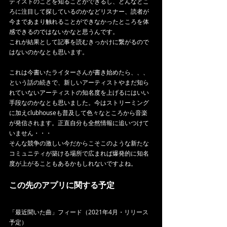
ティストのことを知ることができるし、どんなとこ
ろに注目して探しているのかなどリスナー、読者が
今まであまり触れることができなかったところを体
感できるのではないかなと思うんです。
これが結果として記事を読むきっかけに繋がるので
はないのかなとも思います。
これは今書いたライターさんが書き始めたら、、、
という話の続きで、新しいアーティストやまだ知ら
れていないアーティストの知名度を上げるにはいい
手段なのかなとも思いました。今はストリーミング
に加えclubhouseも普及して色々なところから音楽
が発信されます。正直自分も全然情報に追いつけて
いません・・・
そんな競争の激しい今だからこそこのような新たな
コミュニティが築ける場所で広まれば爆発的に知名
度が上がることもあるかもしれないですよね。
この先のアプリに関する予定
「最近聞いた曲」フィード（2021年4月・リリース
予定）