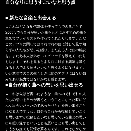
自分なりに思うすごいなと思う点
■ 新たな音楽と出会える
→これはどんな配信媒体を使ってもできることで、
Spotifyでも自分が聴いた曲をもとにおすすめの曲を
集めてプレイリストを作ってくれたりします。ただ
このアプリに関してはそれぞれの曲に対して見ず知
らずの人たちが想いを綴り、またある人は曲の解説
を。またある人は温かいエピソードを添えていたり
もします。それを見るとより曲に対する興味は濃く
なるものでより聴きたいなと思うようになります。
いい意味でのこの生々しさは他のアプリにはない強
みであり魅力ではないかなと感じます。
■自分が抱く曲への想いを思い出せる
→これは先ほど書いたような、曲へのそれぞれの人
たちの想いを自分が書くということになった時にど
んな出会いだったのであったりとかを思い出すこと
になるんですよね。自分もこれから投稿していこう
と思いますが投稿したいなと思っている曲との思い
出を掘り返すといいことも悪いことも思い出してし
まうから嫌でも記憶が蘇るんです。これはなかなか