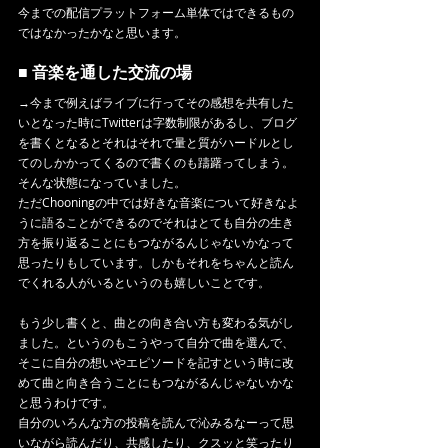
今までの配信プラットフォーム単体ではできるもの
ではなかったかなと思います。
■ 音楽を通した交流の場
→今まで例えばライブに行ってその感想を共有した
いとなった時にTwitterは字数制限があるし、ブログ
を書くとなるとそれはそれで量と質がハードルとし
てのしかかってくるので書くのも躊躇ってしまう。
そんな状態になっていました。
ただChooningの中では好きな音楽について好きなよ
うに語ることができるのでそれはとても自分の生き
方を振り返ることにもつながるんじゃないかなって
思ったりもしています。しかもそれをちゃんと読ん
でくれる人がいるというのも嬉しいことです。
もう少し書くと、曲との向き合い方も変わる気がし
ました。というのもこうやって自分で曲を選んで、
そこに自分の想いやエピソードを記すという時に改
めて曲と向き合うことにもつながるんじゃないかな
と思うわけです。
自分のいろんな方の投稿を読んで沁みるなーって思
いながら読んだり、共感したり、クスッと笑ったり