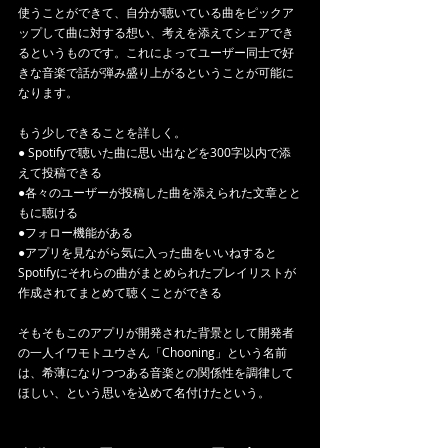
使うことができて、自分が聴いている曲をピックア
ップして曲に対する想い、考えを添えてシェアでき
るというものです。これによってユーザー同士で好
きな音楽で話が弾み盛り上がるということが可能に
なります。
もう少しできることを詳しく。
● Spotifyで聴いた曲に思い出などを300字以内で添
えて投稿できる
●各々のユーザーが投稿した曲を添えられた文章とと
もに聴ける
●フォロー機能がある
●アプリを見ながら気に入った曲をいいねすると
Spotifyにそれらの曲がまとめられたプレイリストが
作成されてまとめて聴くことができる
そもそもこのアプリが開発された背景として開発者
の一人イワモトユウさん「Chooning」という名前
は、希薄になりつつある音楽との関係性を調律して
ほしい、という思いを込めて名付けたという。