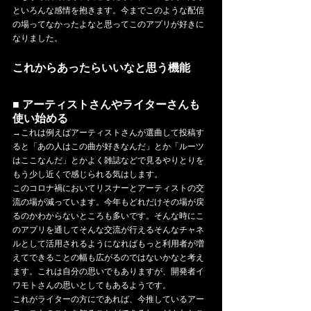
といろんな感情を抱きます。今までこのような配信
の場ってなかったよなと思ってこのアプリが好きに
なりました。
これからあったらいいなと思う機能
■ アーティストさんやライターさんも
使い始める
→これは例えばアーティストさんが選曲して投稿す
ると「あの人はこの曲が好きなんだ」とか「ルーツ
はここなんだ」とかよく雑誌などで見るやりとりを
もう少し近くで感じられる気はします。
このコロナ禍においてリスナーとアーティストの交
流の場が減っています。今年もどれだけその場が戻
るのかわからないところも多いです。そんな時にこ
のアプリを通してそんな交流が行えるそんなチャネ
ルとして活用されるようになればもっと利用者が増
えてできることの幅も広がるのではないかなと考え
ます。これは自分の思いでもありますが、開発者イ
ワモトさんの思いとしてもあるようです。
これがライターの方にであれば、今推しているアー