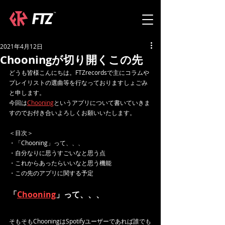
2021年4月12日
Chooningが切り開くこの先
どうも皆様こんにちは。FTZrecordsで主にコラムや
プレイリストの選曲等を行なっておりますしょごみ
と申します。
今回は
Chooning
というアプリについて書いていきま
すのでお付き合いよろしくお願いいたします。
＜目次＞
・「Chooning」って、、、
・自分なりに思うすごいなと思う点
・これからあったらいいなと思う機能
・この先のアプリに関する予定
「
Chooning
」って、、、
そもそもChooningはSpotifyユーザーであれば誰でも