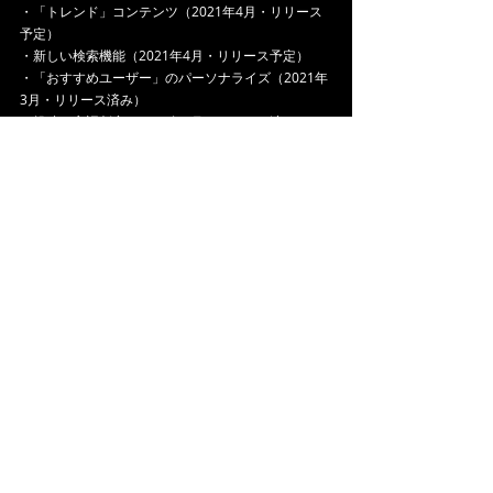
・「トレンド」コンテンツ（2021年4月・リリース
予定）
・新しい検索機能（2021年4月・リリース予定）
・「おすすめユーザー」のパーソナライズ（2021年
3月・リリース済み）
・投稿の言語判定（2021年3月・リリース済み）
・ブラウザ版アプリケーション（2021年6月・リリ
ース予定）
これらが新たな機能として開発をされています。
2020年9月のリリース以降、今年3月には総投稿数が
一万件を突破し登録者数3,000人を突破しています。
さらには海外ユーザーの割合も高まりつつあるそう
で、海外市場でのニーズも表れています。
この先このアプリはさらに利用者が増えて音楽に特
化したSNSとして独自の路線を歩み続けていくと思
います。今後音楽に興味を持つ人が増えること、さ
らには音楽を媒介した今よりもずっと濃く太いコミ
ュニティが築けるのではないかなと希望を持ちつつ
思います。
今回は
Chooning
のフォーカスして書いてきました。