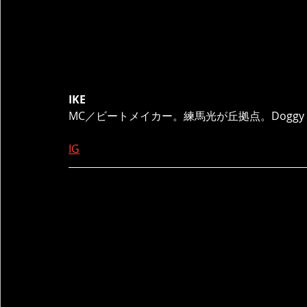
IKE
MC／ビートメイカー。練馬光が丘拠点。Doggy G Ce
IG