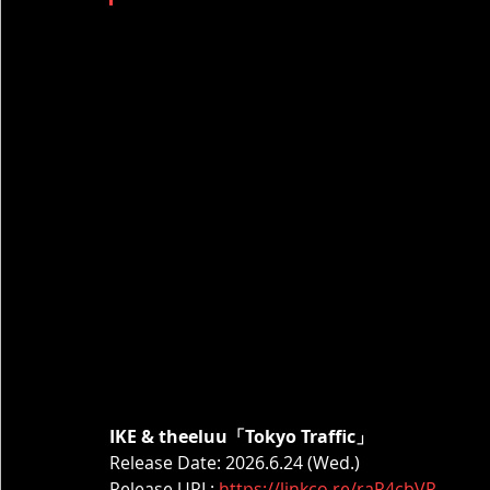
IKE & theeluu「Tokyo Traffic」
Release Date: 2026.6.24 (Wed.)
Release URL: 
https://linkco.re/raR4cbVR