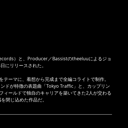
cords）と、Producer／Bassistのtheeluuによるジョ
6月24日にリリースされた。
踏をテーマに、着想から完成まで全編コライトで制作。
ドが特徴の表題曲「Tokyo Traffic」と、カップリン
のフィールドで独自のキャリアを築いてきた2人が交わる
感を閉じ込めた作品だ。