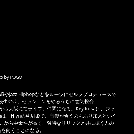
to by POGO
R&BやJazz Hiphopなどをルーツにセルフプロデュースで
hoが高校生の時、セッションをやるうちに意気投合。
から大阪にてライブ、仲間になる。Key.Rosaは、ジャ
enは、Hiynの幼馴染で、音楽が合うのもあり加入という
奏力から中毒性が高く、独特なリリックと共に聴く人の
右を向くことになる。