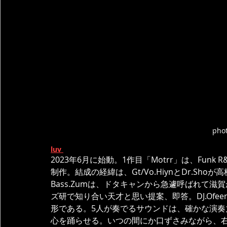
pho
luv 
2023年6月に始動。1作目「Motrr」は、Funk 
制作。結成の経緯は、Gt/Vo.HiynとDr.S
Bass.Zumは、ドタキャンから急遽呼ばれて滋賀
ズ研で知り合い天才と思い提案、即答。DJ.Ofe
形である。5人が奏でるサウンドは、確かな演
心を踊らせる。いつの間にか口ずさみながら、