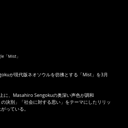
gle「Mist」
engokuが現代版ネオソウルを彷彿とする「Mist」を3月
に、Masahiro Sengokuの奥深い声色が調和
との決別」「社会に対する思い」をテーマにしたリリッ
上がっている。