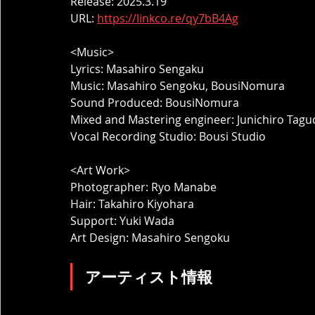
Release: 2025.3.19
URL: 
https://linkco.re/qy7bB4Ag
<Music>
Lyrics: Masahiro Sengaku
Music: Masahiro Sengoku, BousiNomura
Sound Produced: BousiNomura
Mixed and Mastering engineer: Junichiro Tagu
Vocal Recording Studio: Bousi Studio
<Art Work>
Photographer: Ryo Manabe
Hair: Takahiro Kiyohara
Support: Yuki Wada
Art Design: Masahiro Sengoku
アーティスト情報