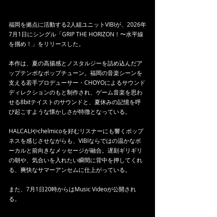
福岡を拠点に活動する2人組ユニットVIBIが、2026年
7月1日にシングル「GRIP THE HORIZON！〜水平線
を掴め！」をリリースした。
本作は、夏の高揚感とノスタルジーを詰め込んだア
ップテンポなポップチューン。福岡の音楽シーンを
支える若手プロデューサー・CHOYOによるサウンド
ディレクションのもと制作され、ゲーム音楽を思わ
せる8bitテイストのサウンドと、夏休みの記憶を呼
び起こすような懐かしさが特徴となっている。
HALCALIやchelmicoを好むリスナーにも響くポップ
ネスを感じさせながらも、VIBIならではの温かなボ
ーカルと前向きなメッセージが融合。遅刻ギリギリ
の朝や、気合いを入れたい瞬間に背中を押してくれ
る、爽快なサマーアンセムに仕上がっている。
また、7月1日20時からはMusic Videoが公開され
る。