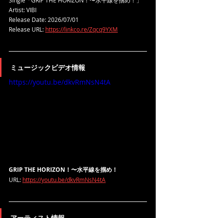
Single「GRIP THE HORIZON！〜水平線を掴め！」
Artist: VIBI
Release Date: 2026/07/01
Release URL: 
https://linkco.re/Zqcq9YXM
ミュージックビデオ情報
https://youtu.be/dkvRmNsN4tA
GRIP THE HORIZON！〜水平線を掴め！
URL: 
https://youtu.be/dkvRmNsN4tA
アーティスト情報