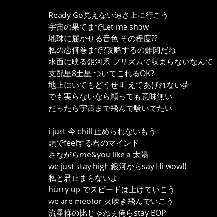
Ready Go見えない速さ上に行こう
宇宙の果てまでLet me show 
地球に届かせる音色 その程度??
私の恋何巻まで?攻略するの難関だね
水面に映る銀河系 プリズムで収まらないなんて
支配星8土星 ついてこれるOK?
地上にいてもどうせ 叶えてあげれない夢
でも実らないなら願っても意味無い
だったら宇宙まで飛んで騒いでたい
i just 今 chill 止められないもう
頭でfeelする君のマインド
さながらme&you like a 太陽
we just stay high 銀河からsay Hi wow!!
私と君止まらないよ
hurry up でスピードは上げていこう
we are meotor 火吹き飛んでいこう
流星群の比じゃねぇ俺らstay BOP