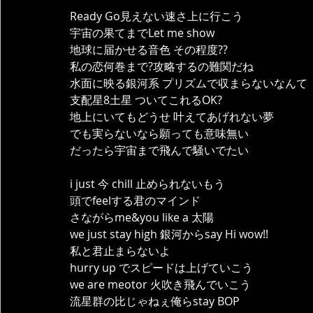
Ready Go見えない速さ上に行こう
宇宙の果てまでLet me show 
地球に届かせる音色 その程度??
私の恋何巻まで?攻略するの難関だね
水面に映る銀河系 プリズムで収まらないなんて
支配星8土星 ついてこれるOK?
地上にいてもどうせ 叶えてあげれない夢
でも実らないなら願っても意味無い
だったら宇宙まで飛んで騒いでたい
i just 今 chill 止められないもう
頭でfeelする君のマインド
さながらme&you like a 太陽
we just stay high 銀河からsay Hi wow!!
私と君止まらないよ
hurry up でスピードは上げていこう
we are meotor 火吹き飛んでいこう
流星群の比じゃねぇ俺らstay BOP