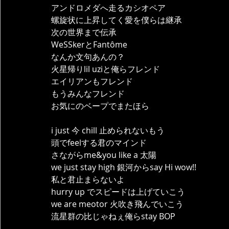
アンドロメダへ走るカシオペア
螺旋状に上昇してく愛を僕らは継承
次の世界まで伝承
WeSSkerとFantôme
なんか文句あんの？
火星帰りlil uziと俺らフレンド
エイリアンもフレンド
もうみんなフレンド
お気にのベープでまたほら
i just 今 chill 止められないもう
頭でfeelする君のマインド
さながらme&you like a 太陽
we just stay high 銀河からsay Hi wow!!
私と君止まらないよ
hurry up でスピードは上げていこう
we are meotor 火吹き飛んでいこう
流星群の比じゃねぇ俺らstay BOP