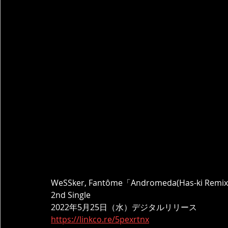
WeSSker, Fantôme「Andromeda(Has-ki Remi
2nd Single
2022年5月25日（水）デジタルリリース
https://linkco.re/5pexrtnx