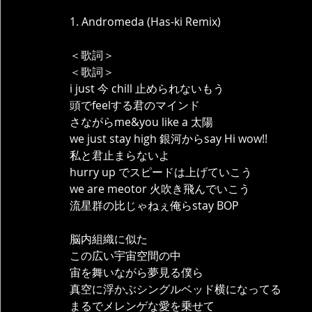
1. Andromeda (Has-ki Remix)
＜歌詞＞
＜歌詞＞
i just 今 chill 止められないもう
頭でfeelする君のマインド
さながらme&you like a 太陽
we just stay high 銀河からsay Hi wow!!
私と君止まらないよ
hurry up でスピードは上げていこう
we are meotor 火吹き飛んでいこう
流星群の比じゃねぇ俺らstay BOP
脳内組織に似た
この広い宇宙空間の中
宙を舞いながら夢見る僕ら
真空に浮かぶシングルベッド横になってる
まるでメレンゲな愛を乗せて