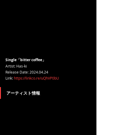
Single「bitter coffee」
Artist: Has-ki
Release Date: 2024.04.24
Link: 
https://linkco.re/uQhVP0bU
アーティスト情報