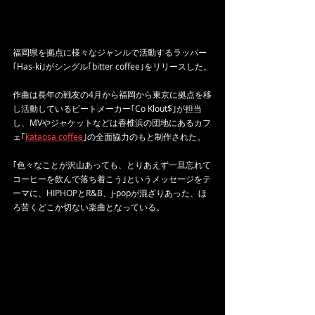
福岡県を拠点に様々なジャンルで活動するラッパー
｢Has-ki｣がシングル｢bitter coffee｣をリリースした。
作曲は長年の戦友の4月から福岡から東京に拠点を移
し活動しているビートメーカー｢Co Klout$｣が担当
し、MVやジャケットなどは香椎浜の団地にあるカフ
ェ｢
kataosa coffee
｣の全面協力のもと制作された。
｢色々なことが沢山あっても、とりあえず一旦忘れて
コーヒーを飲んで落ち着こう｣というメッセージをテ
ーマに、HIPHOPとR&B、j-popが混ざりあった、ほ
ろ苦くどこか切ない楽曲となっている。