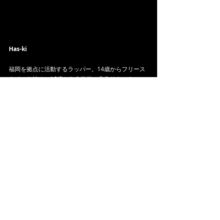
Has-ki
福岡を拠点に活動するラッパー。14歳からフリース
タイルを始め、16歳から本格的に曲作りをスター
ト。自主制作した楽曲が「Fukuoka Collective (現：
SPACE SHOWER FUKUOKA)」に特集される。
「Has-ki」に改名後、2021年10月リリース「かぷせ
るわーるど」は、TikTokでも人気を博した。2022年
にフルアルバム「Normal」・EP「Diary 1」リリー
ス、プレイリストやLOVE FM・ZIP-FM・bayfmなど
に次々とプッシュされ、「One room」はCRJA 
FUKUOKAチャート2位を獲得。近年は、ADD 
CREATIVE・Gerardparmanなどと共作、釈迦坊主・
サイプレス上野・SONOTAなどと共演するなど、J-
Hiphopを軸にしながらもその枠を広げていく活動を
行う。
X(Twitter): 
https://twitter.com/hasukitter