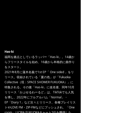
Has-ki
福岡を拠点としているラッパー「Has-ki」。14歳か
らフリースタイルを始め、16歳から本格的に曲作り
をスタート。
2021年8月に蓮木名義で1st EP「 One sided 」をリ
リース。収録されている「夏の色」が「Fukuoka 
Collective（現：SPACE SHOWER FUKUOKA）」に
特集される。その後「Has-ki」に改名後、同年10月
リリース「かぷせるわーるど」は、TikTokでも人気
を博し、2022年にフルアルバム「Normal」・
EP「Diary 1」など次々とリリース、各種プレイリス
トやLOVE FM・ZIP-FMなどにプッシュされ、「One 
room」はCRJA FUKUOKAチャート2位を獲得した。