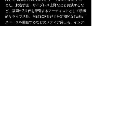
また、釈迦坊主・サイプレス上野などと共演するな
ど、福岡のZ世代を牽引するアーティストとして積極
的なライブ活動、METEORを迎えた定期的なTwitter
スペースを開催するなどのメディア露出も、インデ
ィペンデントに進めるEarly Noizeなアーティストで
ある。
タグ：
Has-ki
single
chillout
cca2022
NEWS