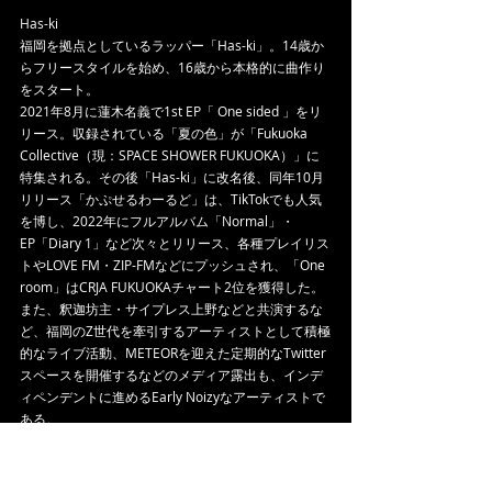
Has-ki
福岡を拠点としているラッパー「Has-ki」。14歳か
らフリースタイルを始め、16歳から本格的に曲作り
をスタート。
2021年8月に蓮木名義で1st EP「 One sided 」をリ
リース。収録されている「夏の色」が「Fukuoka 
Collective（現：SPACE SHOWER FUKUOKA）」に
特集される。その後「Has-ki」に改名後、同年10月
リリース「かぷせるわーるど」は、TikTokでも人気
を博し、2022年にフルアルバム「Normal」・
EP「Diary 1」など次々とリリース、各種プレイリス
トやLOVE FM・ZIP-FMなどにプッシュされ、「One 
room」はCRJA FUKUOKAチャート2位を獲得した。
また、釈迦坊主・サイプレス上野などと共演するな
ど、福岡のZ世代を牽引するアーティストとして積極
的なライブ活動、METEORを迎えた定期的なTwitter
スペースを開催するなどのメディア露出も、インデ
ィペンデントに進めるEarly Noizyなアーティストで
ある。