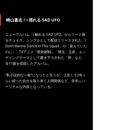
崎山蒼志 / i 揺れる SAD UFO
ニューアルバム『i 触れる SAD UFO』からリード曲
をチョイス。シングルとして配信リリースされた「I 
Don’t Wanna Dance In This Squall」や「覚えていた
のに」、TVアニメ『呪術廻戦』「懐玉・玉折」エン
ディングテーマとして書き下ろされた「燈」など、
全11曲を収録したアルバム。
“私小説的な一枚”になったと言うが、上京して2年く
らい経った自分を取り巻く人間関係など、非常にパ
ーソナルな内容となっている。