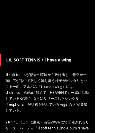
LIL SOFT TENNIS / i have a wing
lil soft tennisが都会の喧騒から抜け出し、青空が一
面に広がる中で激しく踊り舞う様子がピッタリとハ
マる一曲。アルバム『i have a wing』には、
chelmico、VaVaに加えて、HEAVENでも一緒に活動
しているRY0N4、5月にリリースしたシングル
「euphoria」が話題を呼んでいるkegønなどが参加
している。
9月17日（日）に東京・渋谷WWWにて開催されるリ
リース・パーティ『lil soft tennis 2nd Album “i have 