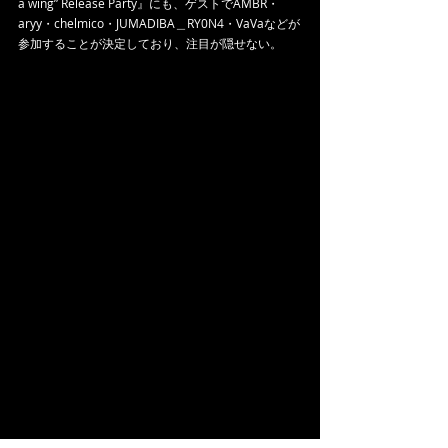
a wing” Release Party』にも、ゲストでAMBR・
aryy・chelmico・JUMADIBA＿RY0N4・VaVaなどが
参加することが決定しており、注目が隠せない。